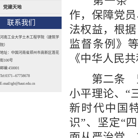
第一条 为
党建天地
作，保障党员
联系我们
法权益，根据
河南工业大学土木工程学院（建筑学
监督条例》
院）
地址：中国河南省郑州市高新区莲花
《中华人民共
街100号
邮编:450001
第二条 坚
Tel:0371--67758678
E-mail:tgb@haut.edu.cn
小平理论、“
新时代中国
识”、坚定“
面从严治党，