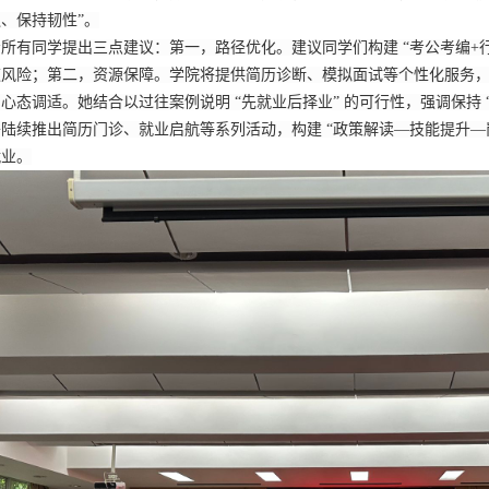
通、保持韧性
”
。
给所有同学
提出
三点建议：第一，
路径优化
。
建议
同学们
构建
“考公考编
+
道风险；
第二，
资源保障
。
学院将提供简历诊断、模拟面试等个性化服务
，
心态调适
。
她结合
以过往案例说明
“先就业后择业” 的可行性，强调保持 
将陆
续推出简历门诊、就业启航等系列活动，构建 “政策解读—技能提升—
就业。