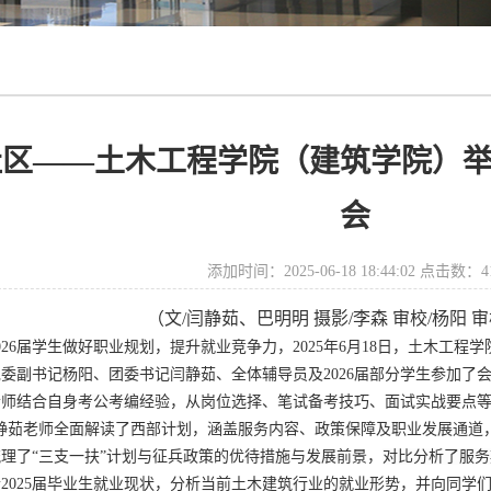
区——土木工程学院（建筑学院）举办
会
添加时间：2025-06-18 18:44:02 点击数：
4
（文
/
闫静茹、巴明明
摄影
/
李森
审校
/
杨阳
审
026
届学生做好职业规划，提升就业竞争力，
2025
年
6
月
18
日，土木工程学
党委副书记杨阳、团委书记
闫静茹、全体辅导员及
2026
届部分学生参加了
老师结合自身
考公考编
经验，从岗位选择、笔试备考技巧、面试实战要点
静茹老师全面解读
了
西部计划，涵盖服务内容、政策保障及职业发展通道
梳理
了
“三支一扶”计划与征兵政策的优待措施与发展前景，
对比分析了服务
合
2025
届毕业生就业现状，分析当前土木建筑行业的就业形势，并向同学