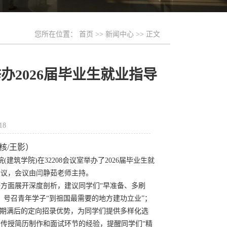
您所在位置：
首页
>>
新闻中心
>> 正文
2026届毕业生就业指导
18
核
/
王影
）
院
(
建筑学院
)
在
32208
会议室举办
了
2026
届毕业生
就
会议
，
会议由闫静茹老师主持。
等方面展开深度剖析，建议同学们
“早准备、多刷
，号召青年学子
“到祖国最需要的地方建功立业”
；
期满后的定向招录优势，
为同学们提供多样化选
们传授简历制作和面试环节的经验，
提醒同学们
“
精