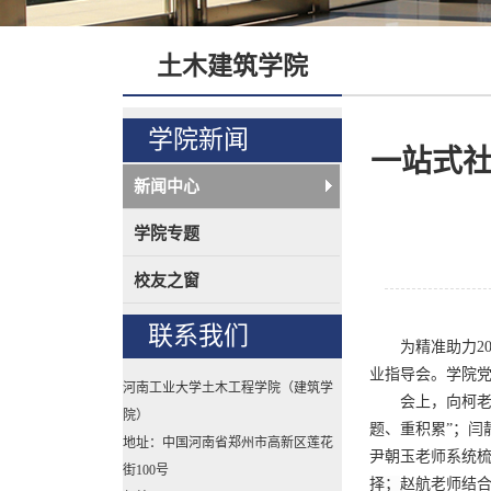
土木建筑学院
学院新闻
一站式社
新闻中心
学院专题
校友之窗
联系我们
为精准助力
2
业指导会。
学院
河南工业大学土木工程学院（建筑学
会上，
向柯
院）
题、重积累”
；
闫
地址：中国河南省郑州市高新区莲花
尹朝玉老师系统
街100号
择；
赵航
老师结