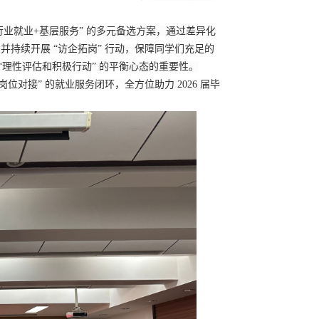
行业就业
+
基层服务
” 的多元备选方案，通过差异化
，并持续开展
“访企拓岗” 行动
，
保障同学们充足的
“理性评估
和
积极行动
” 的平衡心态
的重要性
。
岗位对接” 的就业服务闭环，全方位助力
2026
届毕