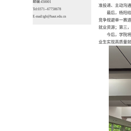
邮编:450001
准投递、主动沟
Tel:0371--67758678
最后，杨阳
E-mail:tgb@haut.edu.cn
竞争规避单一赛
就业资源
；
第三
今后，学院
业生实现高质量