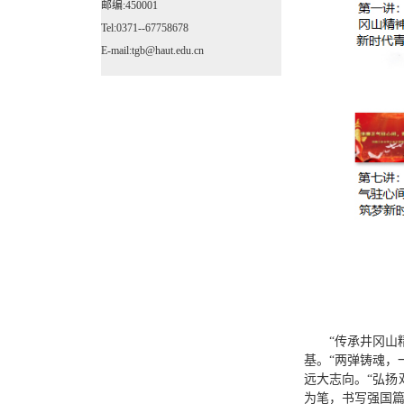
邮编:450001
Tel:0371--67758678
E-mail:tgb@haut.edu.cn
“传承井冈山
基。
“两弹铸魂，
远大志向
。
“弘扬
为笔，书写强国