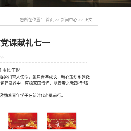
您所在位置：
首页
>>
新闻中心
>> 正文
微党课献礼七一
09
阳 审核/王影
党委紧扣育人使命，聚焦青年成长，精心策划系列微
党建滋养中，厚植家国情怀，以青春之我践行“强
，激励着青年学子在新时代奋勇前行。