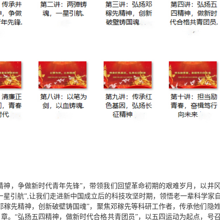
精神，争做新时代青年先锋”，
带领我们回望革命初期的艰难岁月，
以
井
一星引航
”
,
让我们走进新中国成立后的科技攻坚时期，
领悟
老一辈科学家
邓稼先精神，创新破壁铸国魂”
，
聚焦邓稼先等科研工作者，传承他们隐
篇章。
“弘扬五四精神，做新时代合格共青团员”，
以五四运动为起点，号